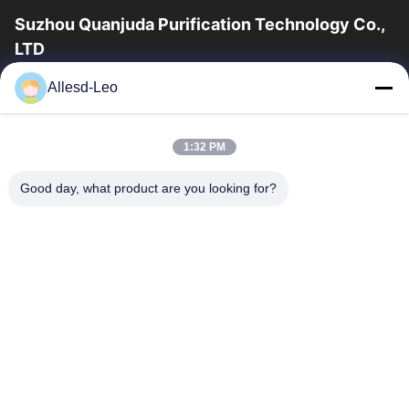
Suzhou Quanjuda Purification Technology Co.,
LTD
la experiencia 16years, como fabricante y un exportador
Allesd-Leo
principales de ESD y los productos del recinto limpio,
ofrecemos una línea completa de ESD...
Enlaces Rápidos
1:32 PM
Hogar
Productos
Good day, what product are you looking for?
Sobre Nosotros
Viaje De La Fábrica
Control De Calidad
Éntrenos En Contacto Con
Pida Una Cita
Contacta Con Nosotros
0086-512-65883749
0086-512-66190772
Sales01@allesd.com