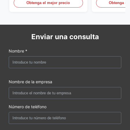
1/2
Obtenga el mejor precio
Obtenga el 
Enviar una consulta
Nombre *
Nombre de la empresa
Número de teléfono