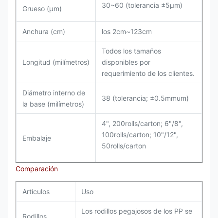
30~60 (tolerancia ±5μm)
Grueso (μm)
Anchura (cm)
los 2cm~123cm
Todos los tamaños
Longitud (milímetros)
disponibles por
requerimiento de los clientes.
Diámetro interno de
38 (tolerancia; ±0.5mmum)
la base (milímetros)
4", 200rolls/carton; 6"/8",
100rolls/carton; 10"/12",
Embalaje
50rolls/carton
Comparación
Artículos
Uso
Los rodillos pegajosos de los PP se
Rodillos