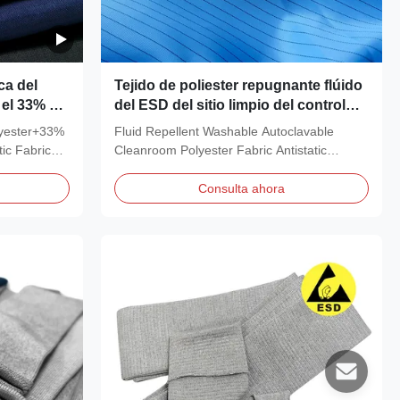
ca del
Tejido de poliester repugnante flúido
 el 33% de
del ESD del sitio limpio del control
estático con la raya del carbono de
yester+33%
Fluid Repellent Washable Autoclavable
5m m
ic Fabric
Cleanroom Polyester Fabric Antistatic
Description: It is a...
Consulta ahora