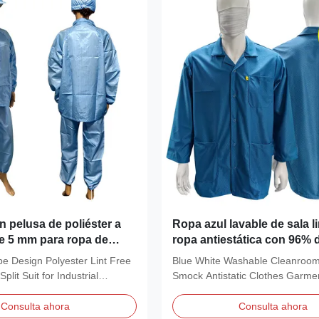
n pelusa de poliéster a
Ropa azul lavable de sala 
de 5 mm para ropa de
ropa antiestática con 96% 
trial
poliéster + 4% de carbono
e Design Polyester Lint Free
Blue White Washable Cleanroo
plit Suit for Industrial
Smock Antistatic Clothes Garme
...
Polyester +4% Carbon...
Consulta ahora
Consulta ahora