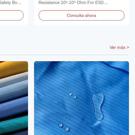
Safety Boots
Resistance 10⁶-10⁹ Ohm For ESD
Cleanroom Shoes Surface...
Consulta ahora
Ver más >