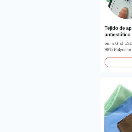
Tejido de a
antiestático
para ensamb
5mm Grid ESD 
98% Polyester
Electronics...