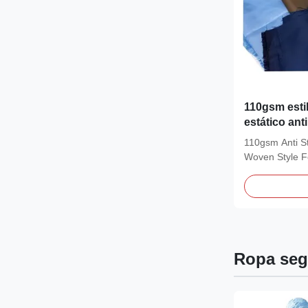
110gsm estil
estático anti
para la indu
110gsm Anti Sta
Woven Style F
ESD 2/3...
Ropa seg