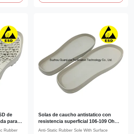
ESD de
Solas de caucho antistatico con
da para
resistencia superficial 106-109 Ohm
 limpia
para zapatos de sala limpia ESD
ic Rubber
Anti-Static Rubber Sole With Surface