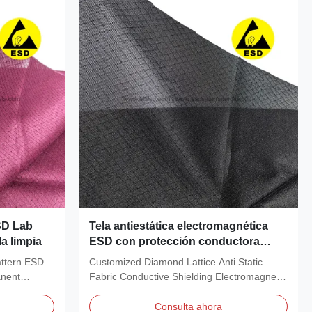
SD Lab
Tela antiestática electromagnética
a limpia
ESD con protección conductora
negra
ttern ESD
Customized Diamond Lattice Anti Static
anent
Fabric Conductive Shielding Electromagnetic
Esd Antistatic...
Consulta ahora