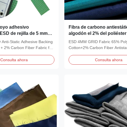
poyo adhesivo
Fibra de carbono antiestáti
 ESD de rejilla de 5 mm
algodón el 2% del poliéster
laje electrónico
la tela el 65% del ESD 4M M
Anti-Static Adhesive Backing
ESD 4MM GRID Fabric 65% Pol
 + 2% Carbon Fiber Fabric for
Cotton+2% Carbon Fiber Antistat
Description:...
Consulta ahora
Consulta ahora