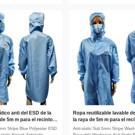
ático anti del ESD de la
Ropa reutilizable lavable d
de 5m m para el recinto
la raya de 5m m para el reci
 clase 100
5mm Stripe Blue Polyester ESD
Anti-static Suit 5mm Stripe Was
static Smock Antistatic
Reusable Workwear Anti Static 