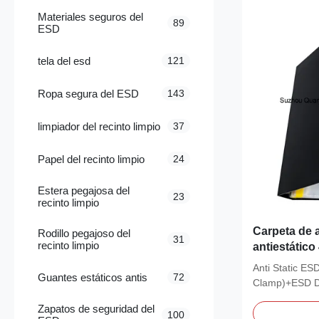
Materiales seguros del
89
ESD
tela del esd
121
Ropa segura del ESD
143
limpiador del recinto limpio
37
Papel del recinto limpio
24
Estera pegajosa del
23
recinto limpio
Carpeta de 
Rodillo pegajoso del
31
recinto limpio
antiestático
ESD Docume
Anti Static ESD
Guantes estáticos antis
72
50 A4 Págin
Clamp)+ESD D
Page) The com
Zapatos de seguridad del
100