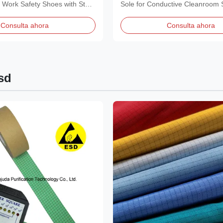
conductiva
 Work Safety Shoes with Steel
Sole for Conductive Cleanroom 
ESD...
Consulta ahora
Consulta ahora
esd