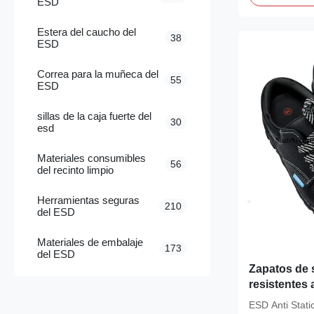
ESD
Estera del caucho del
38
ESD
Correa para la muñeca del
55
ESD
sillas de la caja fuerte del
30
esd
Materiales consumibles
56
del recinto limpio
Herramientas seguras
210
del ESD
Materiales de embalaje
173
del ESD
Zapatos de 
resistentes
antiestático
ESD Anti Stati