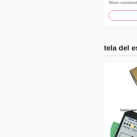
de acero
Wear-resistant
Toe for...
tela del 