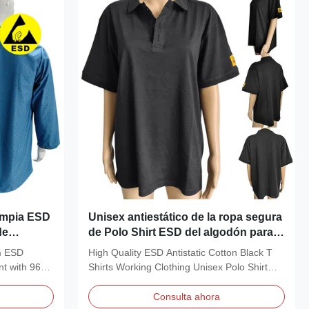
limpia ESD
Unisex antiestático de la ropa segura
de
de Polo Shirt ESD del algodón para
el laboratorio del recinto limpio
m ESD
High Quality ESD Antistatic Cotton Black T
nt with 96%
Shirts Working Clothing Unisex Polo Shirt
For...
Consulta ahora