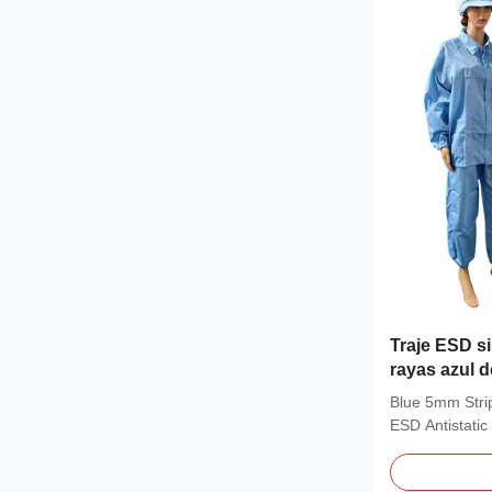
Traje ESD si
rayas azul 
trabajo indus
Blue 5mm Strip
ESD Antistatic S
Workwear ESD