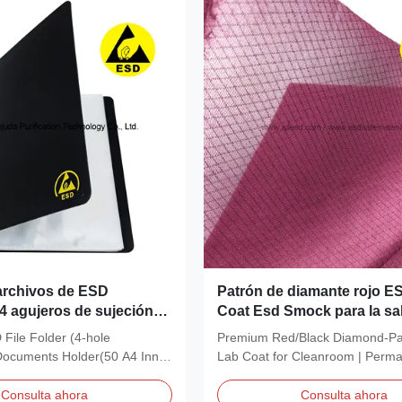
archivos de ESD
Patrón de diamante rojo E
 4 agujeros de sujeción
Coat Esd Smock para la sal
ntación de contenedor
 File Folder (4-hole
Premium Red/Black Diamond-Pa
a interna
ocuments Holder(50 A4 Inner
Lab Coat for Cleanroom | Perm
bination...
Conductive Fiber Fabric...
Consulta ahora
Consulta ahora