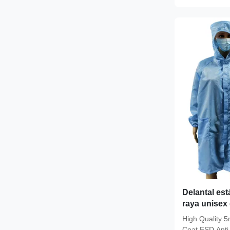
Delantal est
raya unisex 
limpio de la
High Quality 
Coat ESD Anti-