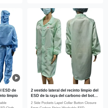
el ESD de
2 vestido lateral del recinto limpio del
nto limpio
ESD de la raya del carbono del botón
de cuello de la solapa de los bolsillos
hable
2 Side Pockets Lapel Collar Button Closure
5m m lavable
ESD Clothes
5mm Carbon Stripe Washable ESD