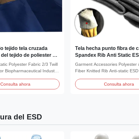
o tejido tela cruzada
Tela hecha punto fibra de 
 del tejido de poliester 2/3
Spandex Rib Anti Static ES
stria Biopharmaceutical
poliéster
tic Polyester Fabric 2/3 Twill
Garment Accessories Polyester
or Biopharmaceutical Industry
Fiber Knitted Rib Anti-static ESD
Knitted Rib...
Consulta ahora
Consulta ahora
ura del ESD