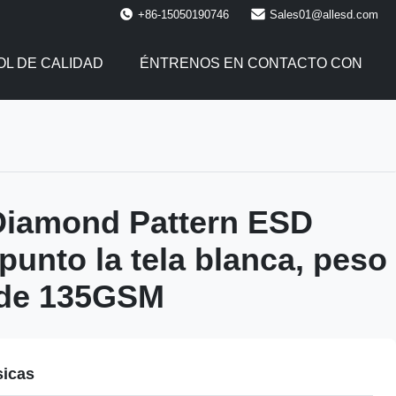
+86-15050190746
Sales01@allesd.com
L DE CALIDAD
ÉNTRENOS EN CONTACTO CON
Diamond Pattern ESD
punto la tela blanca, peso
rde 135GSM
sicas