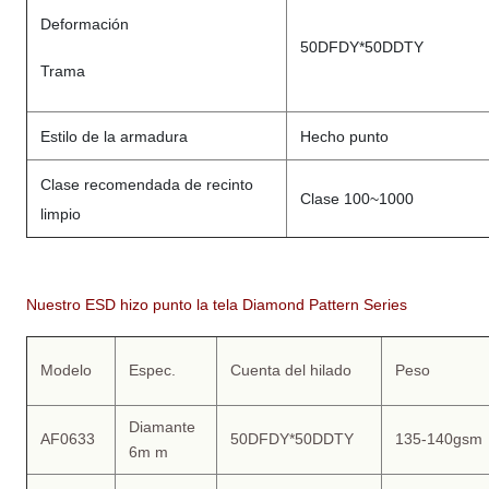
Deformación
50DFDY*50DDTY
Trama
Estilo de la armadura
Hecho punto
Clase recomendada de recinto
Clase 100~1000
limpio
Nuestro ESD hizo punto la tela Diamond Pattern Series
Modelo
Espec.
Cuenta del hilado
Peso
Diamante
AF0633
50DFDY*50DDTY
135-140gsm
6m m