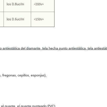
los 0.8uc/m
<200v>
los 0.6uc/m
<150v>
 antiestática del diamante, tela hecha punto antiestática, tela antiestát
, fregonas, cepillos, esponjas),
on el guante, el guante punteado PVC)