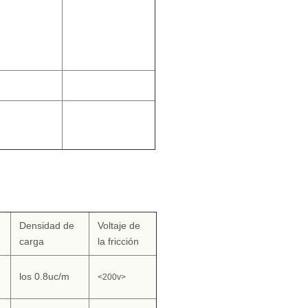
Densidad de
Voltaje de
carga
la fricción
los 0.8uc/m
<200v>