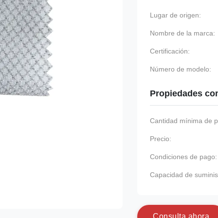
Lugar de origen:
Nombre de la marca:
Certificación:
Número de modelo:
Propiedades co
Cantidad mínima de p
Precio:
Condiciones de pago:
Capacidad de suminis
C
o
n
s
u
l
t
a
a
h
o
r
a