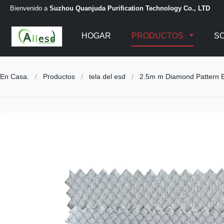
Bienvenido a
Suzhou Quanjuda Purification Technology Co., LTD
HOGAR
PRODUCTOS
S
En Casa.
/
Productos
/
tela del esd
/
2.5m m Diamond Pattern ES