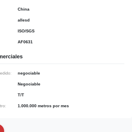
China
allesd
ISO/SGS
AF0631
merciales
edido:
negociable
Negociable
T/T
tro:
1.000.000 metros por mes