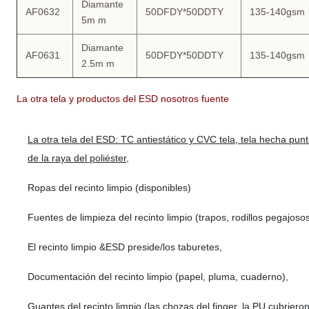
Diamante
AF0632
50DFDY*50DDTY
135-140gsm
5m m
Diamante
AF0631
50DFDY*50DDTY
135-140gsm
2.5m m
La otra tela y productos del ESD nosotros fuente
La otra tela del ESD: TC antiestático y CVC tela, tela hecha punto
de la raya del poliéster,
Ropas del recinto limpio (disponibles)
Fuentes de limpieza del recinto limpio (trapos, rodillos pegajosos
El recinto limpio &ESD preside/los taburetes,
Documentación del recinto limpio (papel, pluma, cuaderno),
Guantes del recinto limpio (las chozas del finger, la PU cubrier