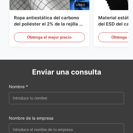
VIDEO
Ropa antiestática del carbono
Material estátic
del poliéster el 2% de la rejilla el
del ESD del car
98% de la tela cruzada 5m m del
poliéster 110G
1/2
Obtenga el mejor precio
Obtenga el 
Enviar una consulta
Nombre *
Nombre de la empresa