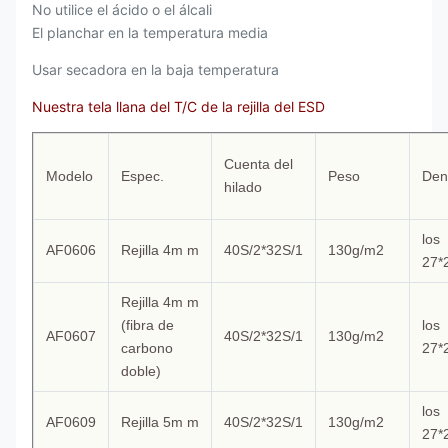
No utilice el ácido o el álcali
El planchar en la temperatura media
Usar secadora en la baja temperatura
Nuestra tela llana del T/C de la rejilla del ESD
Cuenta del
Modelo
Espec.
Peso
Den
hilado
los
AF0606
Rejilla 4m m
40S/2*32S/1
130g/m2
27*
Rejilla 4m m
(fibra de
los
AF0607
40S/2*32S/1
130g/m2
carbono
27*
doble)
los
AF0609
Rejilla 5m m
40S/2*32S/1
130g/m2
27*