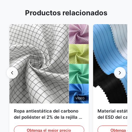
Productos relacionados
VIDEO
Ropa antiestática del carbono
Material estátic
del poliéster el 2% de la rejilla el
del ESD del car
98% de la tela cruzada 5m m del
poliéster 110G
1/2
Obtenga el mejor precio
Obtenga el 