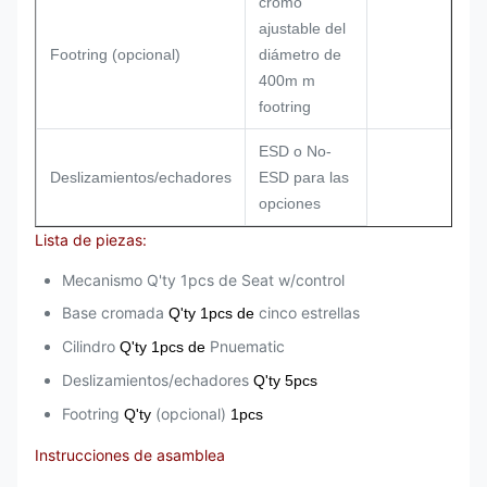
cromo
ajustable del
Footring (opcional)
diámetro de
400m m
footring
ESD o No-
Deslizamientos/echadores
ESD para las
opciones
Lista de piezas:
Mecanismo Q'ty 1pcs de Seat w/control
Base cromada
cinco estrellas
Q'ty 1pcs de
Cilindro
Pnuematic
Q'ty 1pcs de
Deslizamientos/echadores
Q'ty 5pcs
Footring
(opcional)
Q'ty
1pcs
Instrucciones de asamblea