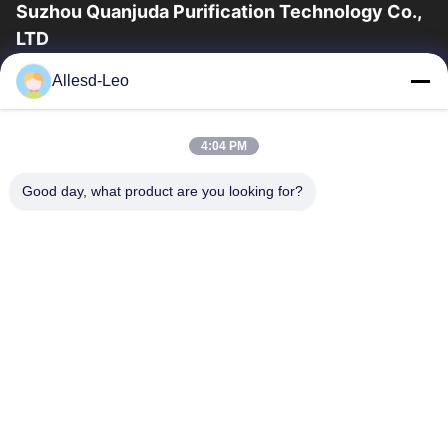
Suzhou Quanjuda Purification Technology Co.,
LTD
la experiencia 16years, como fabricante y un exportador
Allesd-Leo
principales de ESD y los productos del recinto limpio,
ofrecemos una línea completa de ESD...
Enlaces Rápidos
4:04 PM
Hogar
Productos
Good day, what product are you looking for?
Sobre Nosotros
Viaje De La Fábrica
Control De Calidad
Éntrenos En Contacto Con
Pida Una Cita
Contacta Con Nosotros
0086-512-65883749
0086-512-66190772
Sales01@allesd.com