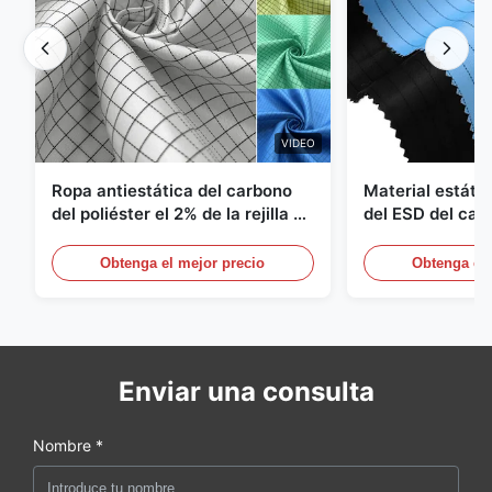
VIDEO
Ropa antiestática del carbono
Material estátic
del poliéster el 2% de la rejilla el
del ESD del car
98% de la tela cruzada 5m m del
poliéster 110G
1/2
Obtenga el mejor precio
Obtenga el 
Enviar una consulta
Nombre *