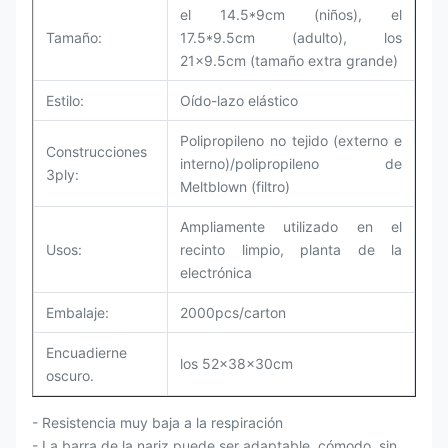
el 14.5*9cm (niños), el
Tamaño:
17.5*9.5cm (adulto), los
21x9.5cm (tamaño extra grande)
Estilo:
Oído-lazo elástico
Polipropileno no tejido (externo e
Construcciones
interno)/polipropileno de
3ply:
Meltblown (filtro)
Ampliamente utilizado en el
Usos:
recinto limpio, planta de la
electrónica
Embalaje:
2000pcs/carton
Encuadierne
los 52x38x30cm
oscuro.
- Resistencia muy baja a la respiración
- La barra de la nariz puede ser adaptable, cómodo, sin