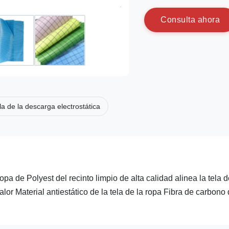
C
o
n
s
u
l
t
a
a
h
o
r
a
la de la descarga electrostática
ropa de Polyest del recinto limpio de alta calidad alinea la tela d
or Material antiestático de la tela de la ropa Fibra de carbono 