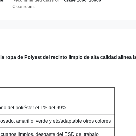
del
Recommended Class Of
Clase 1000~10000
Cleanroom:
la ropa de Polyest del recinto limpio de alta calidad alinea la
ono del poliéster el 1% del 99%
rosado, amarillo, verde y etc/adaptable otros colores
 cuartos limpios, desgaste del ESD del trabajo