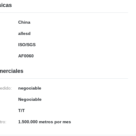
sicas
China
allesd
ISO/SGS
AF0060
merciales
edido:
negociable
Negociable
T/T
tro:
1.500.000 metros por mes