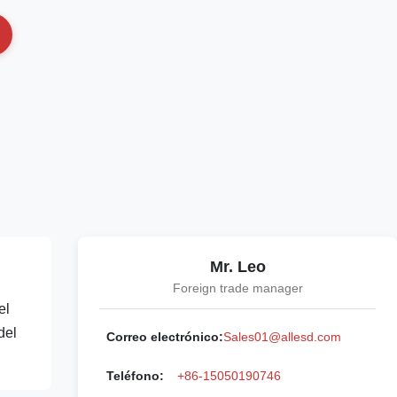
Mr. Leo
Foreign trade manager
el
del
Correo electrónico:
Sales01@allesd.com
Teléfono:
+86-15050190746