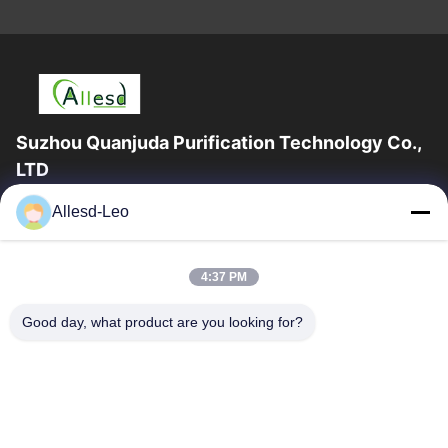
Suzhou Quanjuda Purification Technology Co.,
LTD
la experiencia 16years, como fabricante y un exportador
Allesd-Leo
principales de ESD y los productos del recinto limpio,
ofrecemos una línea completa de ESD...
Enlaces Rápidos
4:37 PM
Hogar
Productos
Good day, what product are you looking for?
Sobre Nosotros
Viaje De La Fábrica
Control De Calidad
Éntrenos En Contacto Con
Pida Una Cita
Contacta Con Nosotros