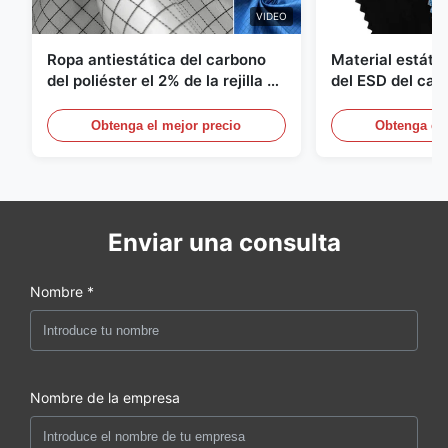
VIDEO
Ropa antiestática del carbono
Material estátic
del poliéster el 2% de la rejilla el
del ESD del car
98% de la tela cruzada 5m m del
poliéster 110G
1/2
Obtenga el mejor precio
Obtenga el 
Enviar una consulta
Nombre *
Nombre de la empresa