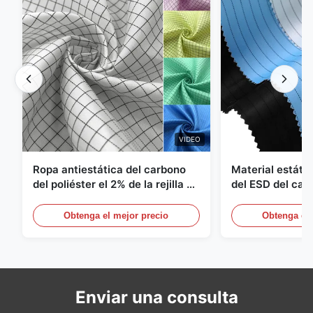
VIDEO
Ropa antiestática del carbono
Material estátic
del poliéster el 2% de la rejilla el
del ESD del car
98% de la tela cruzada 5m m del
poliéster 110G
1/2
Obtenga el mejor precio
Obtenga el 
Enviar una consulta