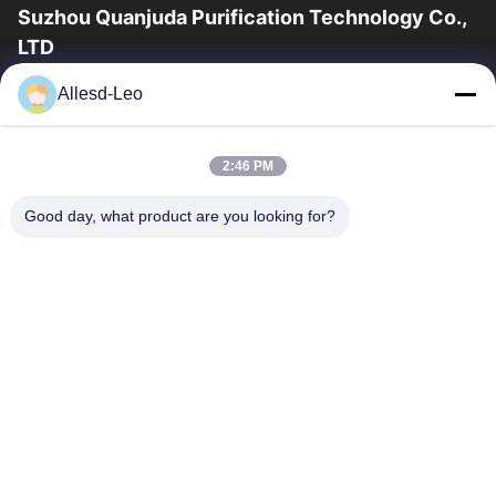
Suzhou Quanjuda Purification Technology Co.,
LTD
la experiencia 16years, como fabricante y un exportador
Allesd-Leo
principales de ESD y los productos del recinto limpio,
ofrecemos una línea completa de ESD...
Enlaces Rápidos
2:46 PM
Hogar
Productos
Good day, what product are you looking for?
Sobre Nosotros
Viaje De La Fábrica
Control De Calidad
Éntrenos En Contacto Con
Pida Una Cita
Contacta Con Nosotros
0086-512-65883749
0086-512-66190772
Sales01@allesd.com