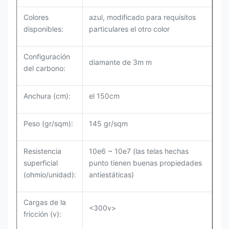
Colores
azul, modificado para requisitos
disponibles:
particulares el otro color
Configuración
diamante de 3m m
del carbono:
Anchura (cm):
el 150cm
Peso (gr/sqm):
145 gr/sqm
Resistencia
10e6 ~ 10e7 (las telas hechas
superficial
punto tienen buenas propiedades
(ohmio/unidad):
antiestáticas)
Cargas de la
<300v>
fricción (v):