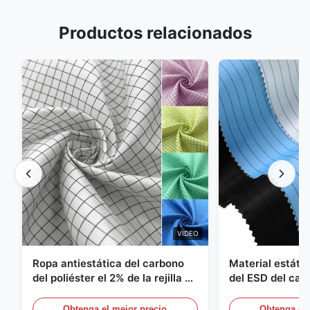
Productos relacionados
VIDEO
Ropa antiestática del carbono
Material estátic
del poliéster el 2% de la rejilla el
del ESD del car
98% de la tela cruzada 5m m del
poliéster 110G
1/2
Obtenga el mejor precio
Obtenga el 