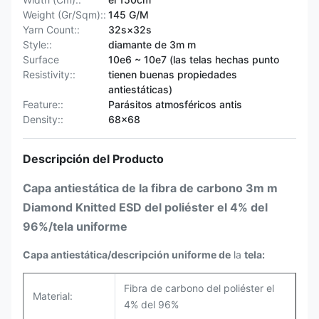
Weight (Gr/Sqm)::
145 G/M
Yarn Count::
32s×32s
Style::
diamante de 3m m
Surface
10e6 ~ 10e7 (las telas hechas punto
Resistivity::
tienen buenas propiedades
antiestáticas)
Feature::
Parásitos atmosféricos antis
Density::
68×68
Descripción del Producto
Capa antiestática de la fibra de carbono 3m m
Diamond Knitted ESD del poliéster el 4% del
96%/tela uniforme
Capa antiestática/descripción uniforme de
la
tela:
Fibra de carbono del poliéster el
Material:
4% del 96%