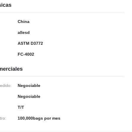
sicas
China
allesd
ASTM D3772
FC-4002
merciales
edido:
Negociable
Negociable
T/T
tro:
100,000bags por mes