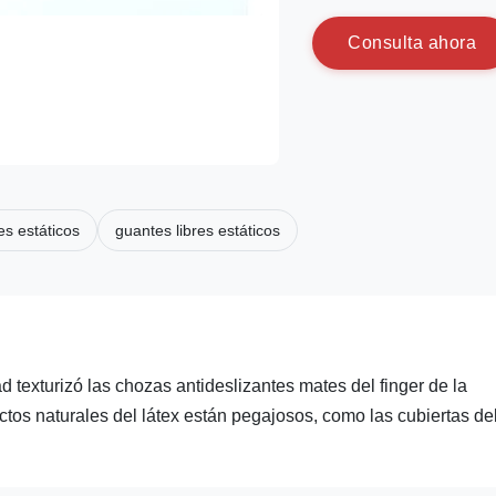
C
o
n
s
u
l
t
a
a
h
o
r
a
es estáticos
guantes libres estáticos
 texturizó las chozas antideslizantes mates del finger de la
tos naturales del látex están pegajosos, como las cubiertas de