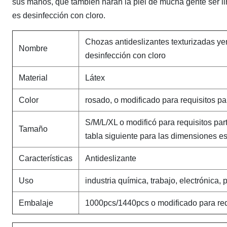
sus manos, que también harán la piel de mucha gente ser l
es desinfección con cloro.
Chozas antideslizantes texturizadas ye
Nombre
desinfección con cloro
Material
Látex
Color
rosado, o modificado para requisitos pa
S/M/L/XL o modificó para requisitos parti
Tamaño
tabla siguiente para las dimensiones es
Características
Antideslizante
Uso
industria química, trabajo, electrónica, 
Embalaje
1000pcs/1440pcs o modificado para requ