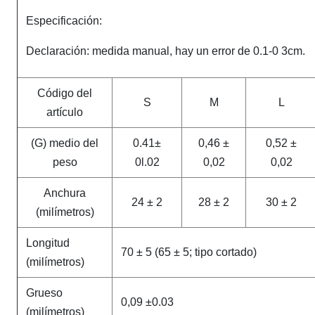
Especificación:
Declaración: medida manual, hay un error de 0.1-0 3cm.
Código del
S
M
L
artículo
(G) medio del
0.41±
0,46 ±
0,52 ±
peso
0l.02
0,02
0,02
Anchura
24 ± 2
28 ± 2
30 ± 2
(milímetros)
Longitud
70 ± 5 (65 ± 5; tipo cortado)
(milímetros)
Grueso
0,09 ±0.03
(milímetros)