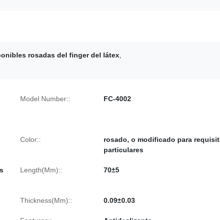
onibles rosadas del finger del látex
,
Model Number::
FC-4002
Color::
rosado, o modificado para requisi
particulares
s
Length(Mm)::
70±5
Thickness(Mm)::
0.09±0.03