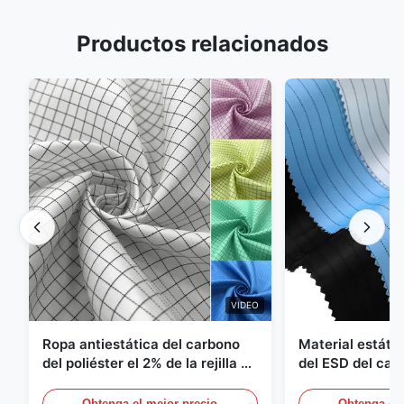
Productos relacionados
VIDEO
Ropa antiestática del carbono
Material estátic
del poliéster el 2% de la rejilla el
del ESD del car
98% de la tela cruzada 5m m del
poliéster 110G
1/2
Obtenga el mejor precio
Obtenga el 