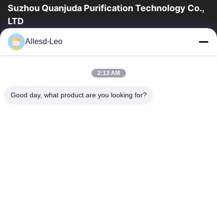
Suzhou Quanjuda Purification Technology Co.,
LTD
la experiencia 16years, como fabricante y un exportador
Allesd-Leo
principales de ESD y los productos del recinto limpio,
ofrecemos una línea completa de ESD...
Enlaces Rápidos
2:13 AM
Hogar
Productos
Good day, what product are you looking for?
Sobre Nosotros
Viaje De La Fábrica
Control De Calidad
Éntrenos En Contacto Con
Pida Una Cita
Contacta Con Nosotros
0086-512-65883749
0086-512-66190772
Sales01@allesd.com