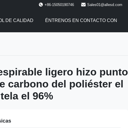
+86-15050190746
Sales01@allesd.com
L DE CALIDAD
ÉNTRENOS EN CONTACTO CON
espirable ligero hizo punto
de carbono del poliéster el
 tela el 96%
sicas