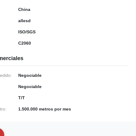
China
allesd
ISO/SGS
C2060
merciales
edido:
Negociable
Negociable
T/T
tro:
1.500.000 metros por mes