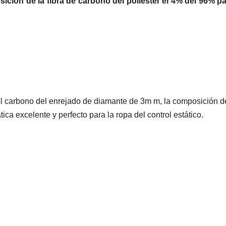
sición de la fibra de carbono del poliéster el 4% del 96% pa
 del carbono del enrejado de diamante de 3m m, la composición d
ica excelente y perfecto para la ropa del control estático.