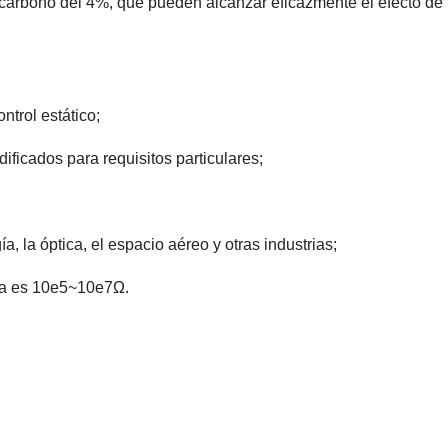
e carbono del 4%, que pueden alcanzar eficazmente el efecto de 
ntrol estático;
ificados para requisitos particulares;
a, la óptica, el espacio aéreo y otras industrias;
ema es 10e5~10e7Ω.