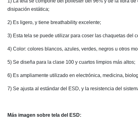
1) La tela se compone del poliéster del 96% y de la fibra d
disipación estática;
2) Es ligero, y tiene breathability excelente;
3) Esta tela se puede utilizar para coser las chaquetas del co
4) Color: colores blancos, azules, verdes, negros u otros mod
5) Se diseña para la clase 100 y cuartos limpios más altos;
6) Es ampliamente utilizado en electrónica, medicina, biologí
7) Se ajusta al estándar del ESD, y la resistencia del sist
Más imagen sobre tela del ESD: