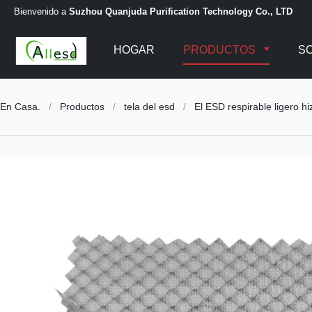
Bienvenido a
Suzhou Quanjuda Purification Technology Co., LTD
HOGAR
PRODUCTOS
S
En Casa.
/
Productos
/
tela del esd
/
El ESD respirable ligero hi