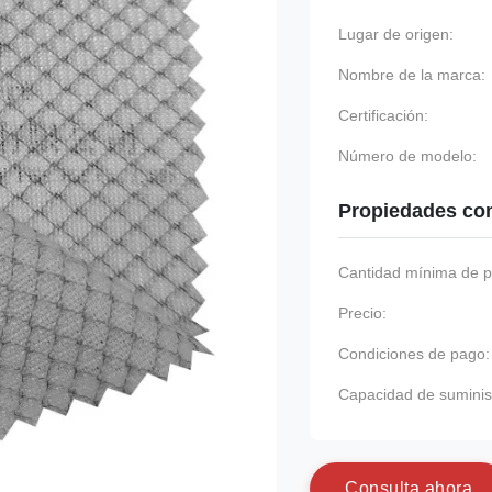
Lugar de origen:
Nombre de la marca:
Certificación:
Número de modelo:
Propiedades co
Cantidad mínima de p
Precio:
Condiciones de pago:
Capacidad de suminis
C
o
n
s
u
l
t
a
a
h
o
r
a