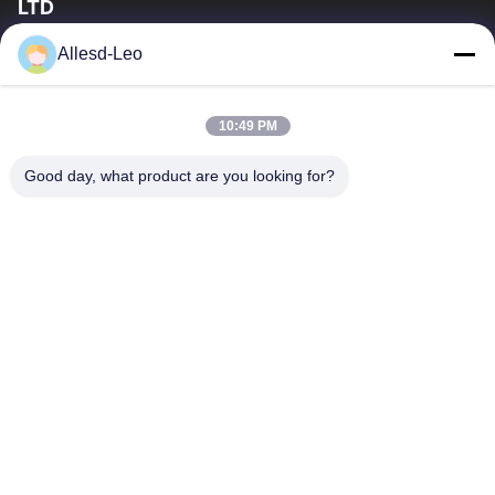
LTD
la experiencia 16years, como fabricante y un exportador
Allesd-Leo
principales de ESD y los productos del recinto limpio,
ofrecemos una línea completa de ESD...
Enlaces Rápidos
10:49 PM
Hogar
Productos
Good day, what product are you looking for?
Sobre Nosotros
Viaje De La Fábrica
Control De Calidad
Éntrenos En Contacto Con
Pida Una Cita
Contacta Con Nosotros
0086-512-65883749
0086-512-66190772
Sales01@allesd.com