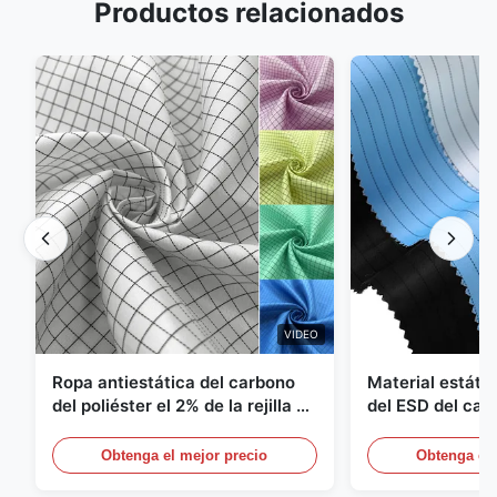
Productos relacionados
VIDEO
Ropa antiestática del carbono
Material estátic
del poliéster el 2% de la rejilla el
del ESD del car
98% de la tela cruzada 5m m del
poliéster 110G
1/2
Obtenga el mejor precio
Obtenga el 