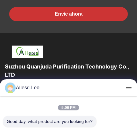
Envíe ahora
Suzhou Quanjuda Purification Technology Co.,
LTD
la experiencia 16years, como fabricante y un exportador
Allesd-Leo
principales de ESD y los productos del recinto limpio,
ofrecemos una línea completa de ESD...
Enlaces Rápidos
5:06 PM
Hogar
Productos
Good day, what product are you looking for?
Sobre Nosotros
Viaje De La Fábrica