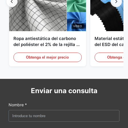
VIDEO
Ropa antiestática del carbono
Material estátic
del poliéster el 2% de la rejilla el
del ESD del car
98% de la tela cruzada 5m m del
poliéster 110G
1/2
Obtenga el mejor precio
Obtenga el 
Enviar una consulta
Nombre *